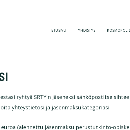
ETUSIVU
YHDISTYS
KOSMOPOLI
SI
stasi ryhtyä SRTY:n jäseneksi sähköpostitse sihteeri
Ilmoita yhteystietosi ja jäsenmaksukategoriasi.
euroa (alennettu jäsenmaksu perustutkinto-opiskelij