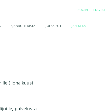
SUOMI
ENGLISH
S
AJANKOHTAISTA
JULKAISUT
JÄSENEKSI
lle (ilona.kuusi
oille, palvelusta