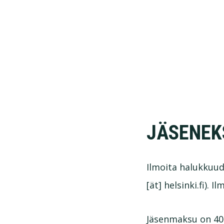
Skip
Skip
to
to
primary
main
navigation
content
JÄSENEK
Ilmoita halukkuude
[ät] helsinki.fi). 
Jäsenmaksu on 40 