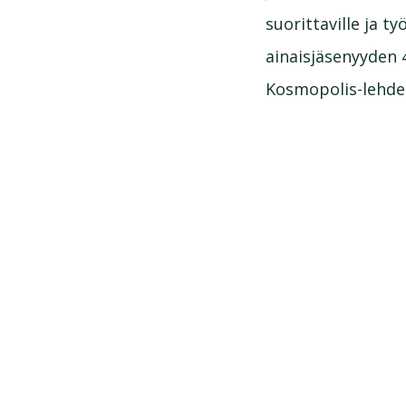
suorittaville ja 
ainaisjäsenyyden 4
Kosmopolis-lehden