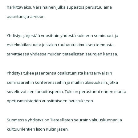
harkittavaksi. Varsinainen julkaisupäätös perustuu aina
asiantuntija-arvioon.
Yhdistys järjestää vuosittain yhdestä kolmeen seminaari- ja
esitelmätilaisuutta jostakin rauhantutkimuksen teemasta,
tarvittaessa yhdessä muiden tieteellisten seurojen kanssa.
Yhdistys tukee jäsentensä osallistumista kansainvälisiin
seminaareihin konferensseihin ja muihin tilaisuuksiin, jotka
soveltuvat sen tarkoitusperiin. Tuki on perustunut ennen muuta
opetusministeriön vuosittaiseen avustukseen.
Suomessa yhdistys on Tieteellisten seurain valtuuskunnan ja
kulttuurilehtien liiton Kultin jäsen.