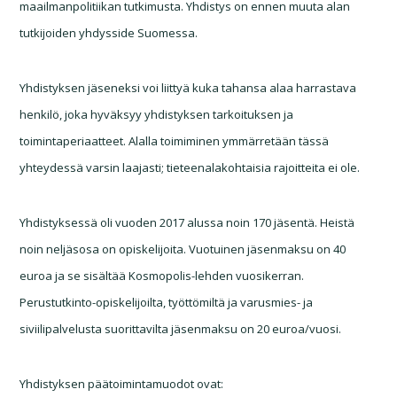
maailmanpolitiikan tutkimusta. Yhdistys on ennen muuta alan
tutkijoiden yhdysside Suomessa.
Yhdistyksen jäseneksi voi liittyä kuka tahansa alaa harrastava
henkilö, joka hyväksyy yhdistyksen tarkoituksen ja
toimintaperiaatteet. Alalla toimiminen ymmärretään tässä
yhteydessä varsin laajasti; tieteenalakohtaisia rajoitteita ei ole.
Yhdistyksessä oli vuoden 2017 alussa noin 170 jäsentä. Heistä
noin neljäsosa on opiskelijoita. Vuotuinen jäsenmaksu on 40
euroa ja se sisältää Kosmopolis-lehden vuosikerran.
Perustutkinto-opiskelijoilta, työttömiltä ja varusmies- ja
siviilipalvelusta suorittavilta jäsenmaksu on 20 euroa/vuosi.
Yhdistyksen päätoimintamuodot ovat: