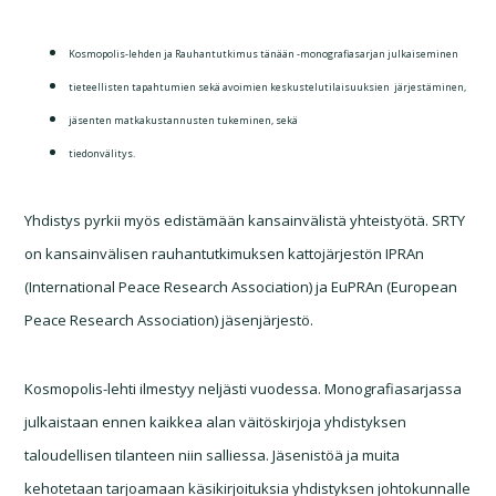
Kosmopolis-lehden ja Rauhantutkimus tänään -monografiasarjan julkaiseminen
tieteellisten tapahtumien sekä avoimien keskustelutilaisuuksien järjestäminen,
jäsenten matkakustannusten tukeminen, sekä
tiedonvälitys.
Yhdistys pyrkii myös edistämään kansainvälistä yhteistyötä. SRTY
on kansainvälisen rauhantutkimuksen kattojärjestön IPRAn
(International Peace Research Association) ja EuPRAn (European
Peace Research Association) jäsenjärjestö.
Kosmopolis-lehti ilmestyy neljästi vuodessa. Monografiasarjassa
julkaistaan ennen kaikkea alan väitöskirjoja yhdistyksen
taloudellisen tilanteen niin salliessa. Jäsenistöä ja muita
kehotetaan tarjoamaan käsikirjoituksia yhdistyksen johtokunnalle