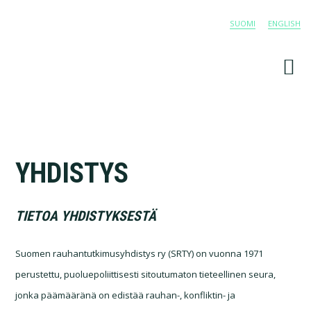
Skip
Skip
SUOMI
ENGLISH
to
to
primary
main
navigation
content
YHDISTYS
TIETOA YHDISTYKSESTÄ
Suomen rauhantutkimusyhdistys ry (SRTY) on vuonna 1971
perustettu, puoluepoliittisesti sitoutumaton tieteellinen seura,
jonka päämääränä on edistää rauhan-, konfliktin- ja